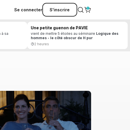
Se connecter
S'inscrire
Une petite guenon de PAVIE
n
à sa
vient de mettre 5 étoiles au séminaire
Logique des
hommes - le côté obscur de H pur
2 heures