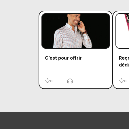
C’est pour offrir
Reço
dédi
0
0