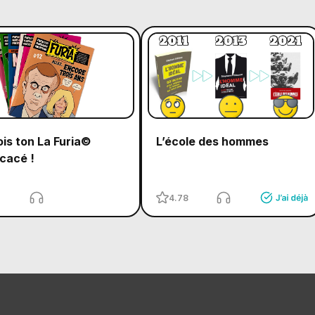
is ton La Furia©
L’école des hommes
cacé !
4.78