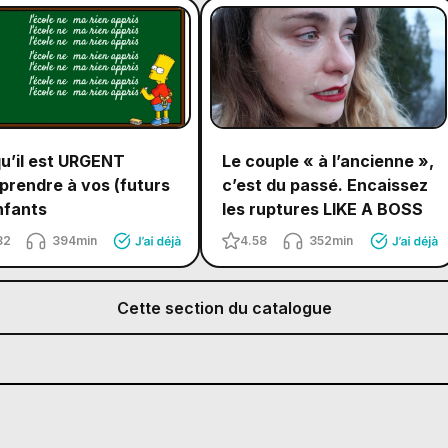
u’il est URGENT
Le couple « à l’ancienne »,
prendre à vos (futurs
c’est du passé. Encaissez
nfants
les ruptures LIKE A BOSS
82
394min
4.58
352min
Cette section du catalogue