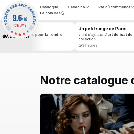
Catalogue
Devenir VIP
Par où commencer
Le coin des
9.6
/10
1317 AVIS
de Paris
Un petit singe de Paris
a wantlist
100 jours pour la rendre
vient d'ajouter
L'art delicat de
À L'INSTANT
collection
3 heures
Notre catalogue 