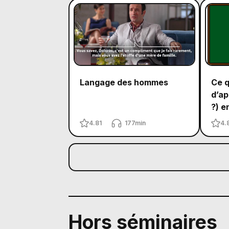
Langage des hommes
Ce q
d’ap
?) e
4.81
177min
4.
Hors séminaires