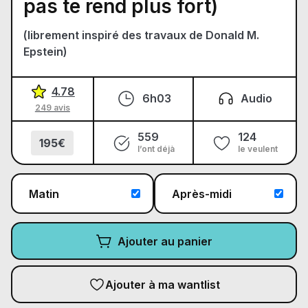
pas te rend plus fort)
(librement inspiré des travaux de Donald M.
Epstein)
4.78
6h03
Audio
249 avis
559
124
195€
l’ont déjà
le veulent
Matin
Après-midi
Ajouter au panier
Ajouter à ma wantlist