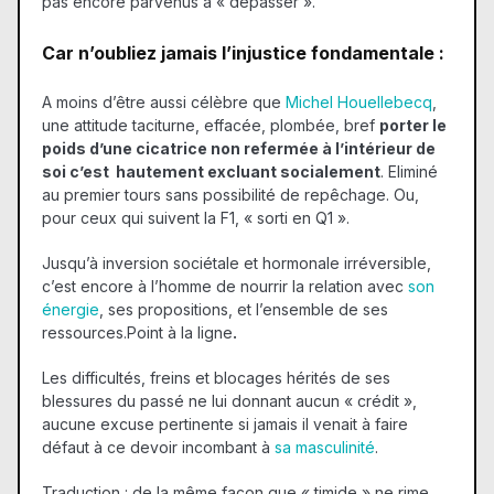
pas encore parvenus à « dépasser ».
Car n’oubliez jamais l’injustice fondamentale :
A moins d’être aussi célèbre que
Michel Houellebecq
,
une attitude taciturne, effacée, plombée, bref
porter le
poids d’une cicatrice non refermée à l’intérieur de
soi c’est hautement excluant socialement
. Eliminé
au premier tours sans possibilité de repêchage. Ou,
pour ceux qui suivent la F1, « sorti en Q1 ».
Jusqu’à inversion sociétale et hormonale irréversible,
c’est encore à l’homme de nourrir la relation avec
son
énergie
, ses propositions, et l’ensemble de ses
ressources.Point à la ligne
.
Les difficultés, freins et blocages hérités de ses
blessures du passé ne lui donnant aucun « crédit »,
aucune excuse pertinente si jamais il venait à faire
défaut à ce devoir incombant à
sa masculinité
.
Traduction : de la même façon que « timide » ne rime