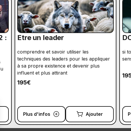
2 :
Etre un leader
DO
comprendre et savoir utiliser les
si t
techniques des leaders pour les appliquer
sen
s
à sa propre existence et devenir plus
du
influent et plus attirant
19
195€
Plus d'infos
Ajouter
P