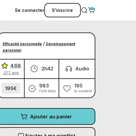
Se connecter
S'inscrire
/
Efficacité personnelle
Développement
personnel
4.68
2h42
Audio
377 avis
983
195
195€
l’ont déjà
le veulent
Ajouter au panier
Ajouter à ma wantlist