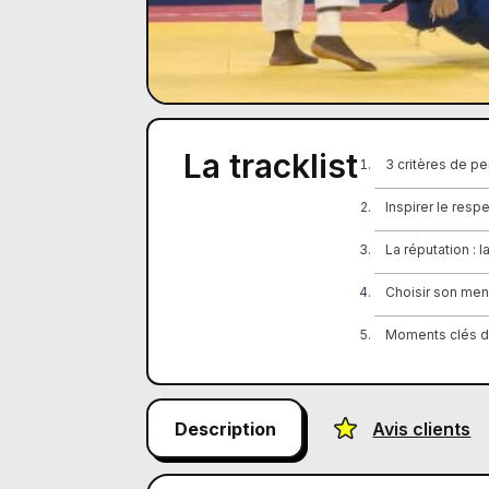
La tracklist
3 critères de p
Inspirer le respe
La réputation : la
Choisir son men
Moments clés de
Description
Avis clients