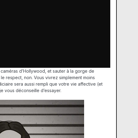
s caméras d’Hollywood, et sauter à la gorge de
 le respect, non. Vous vivrez simplement moins
iciaire sera aussi rempli que votre vie affective (et
je vous déconseille d’essayer.