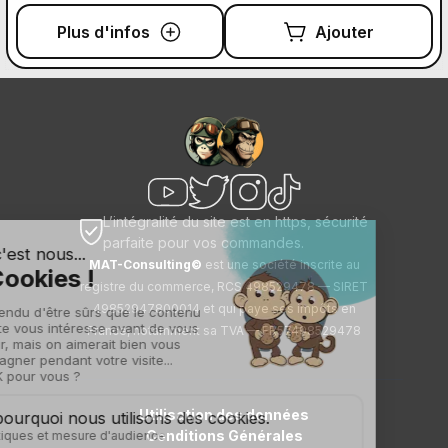
Plus d'infos
Ajouter
L’intégralité du site est en https, sécurité
parfaite pour vos commandes.
MAT-Consulting©
est une société inscrite au
registre du commerce, RCS 498529478 — SIRET
49852947800014 et qui paye ses impôts en
France, notamment sa TVA — FR57498529478
Utilisation des données
Conditions Générales