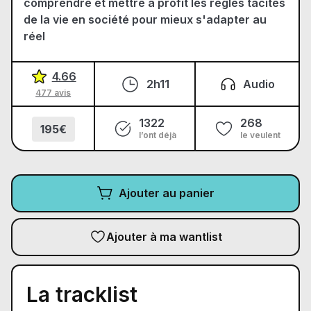
comprendre et mettre à profit les règles tacites
de la vie en société pour mieux s'adapter au
réel
4.66
2h11
Audio
477 avis
1322
268
195€
l’ont déjà
le veulent
Ajouter au panier
Ajouter à ma wantlist
La tracklist