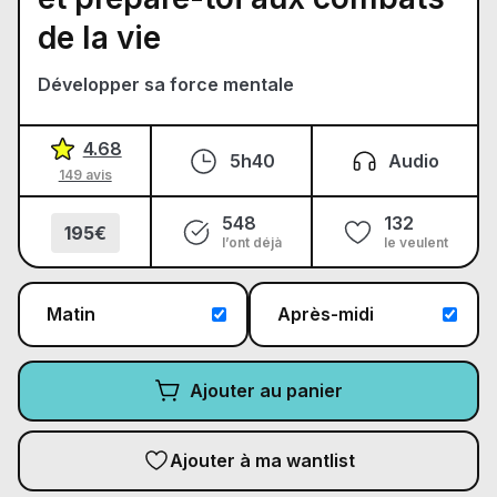
de la vie
Développer sa force mentale
4.68
5h40
Audio
149 avis
548
132
195€
l’ont déjà
le veulent
Matin
Après-midi
Ajouter au panier
Ajouter à ma wantlist