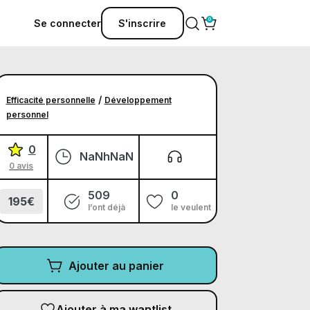
Se connecter
S'inscrire
/
Efficacité personnelle
Développement
personnel
0
NaNhNaN
0 avis
509
0
195€
l’ont déjà
le veulent
Ajouter au panier
Ajouter à ma wantlist