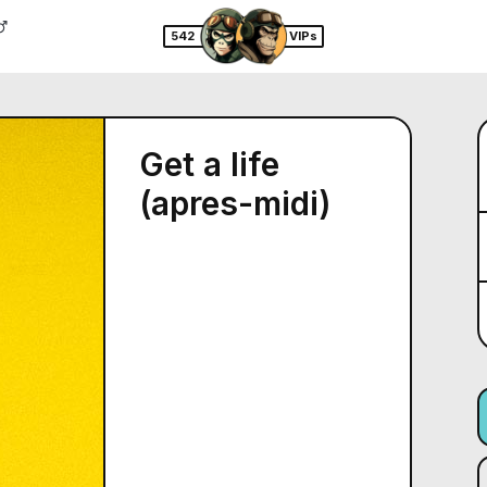
542
VIPs
Get a life
(apres-midi)