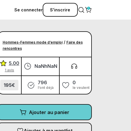
Se connecter
S'inscrire
/
Hommes-Femmes mode d’emploi
Faire des
rencontres
5.00
NaNhNaN
1 avis
796
0
195€
l’ont déjà
le veulent
Ajouter au panier
Ajouter à ma wantlist