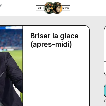
541
VIPs
Briser la glace
(apres-midi)