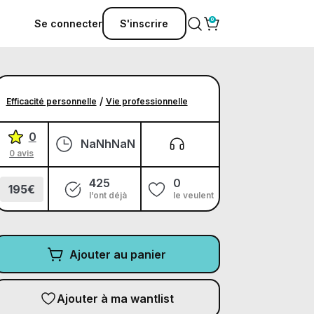
Se connecter
S'inscrire
/
Efficacité personnelle
Vie professionnelle
0
NaNhNaN
0 avis
425
0
195€
l’ont déjà
le veulent
Ajouter au panier
Ajouter à ma wantlist