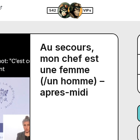
542
VIPs
Au secours,
mon chef est
une femme
(/un homme) –
apres-midi