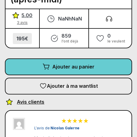
5.00
NaNhNaN
3 avis
859
0
195€
l’ont déjà
le veulent
Ajouter au panier
Ajouter à ma wantlist
Avis clients
L'avis de
Nicolas Galerne