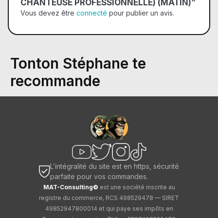
CHANTEUSE PROFESSIONNELLE) (MATIN)”
Vous devez être
connecté
pour publier un avis.
Tonton Stéphane te
recommande
L’intégralité du site est en https, sécurité
parfaite pour vos commandes.
MAT-Consulting©
est une société inscrite au
registre du commerce, RCS 498529478 — SIRET
49852947800014 et qui paye ses impôts en