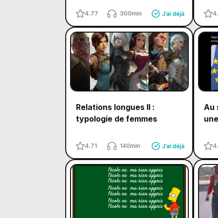
4.77
300min
4
Relations longues II :
Au 
typologie de femmes
une
4.71
140min
4