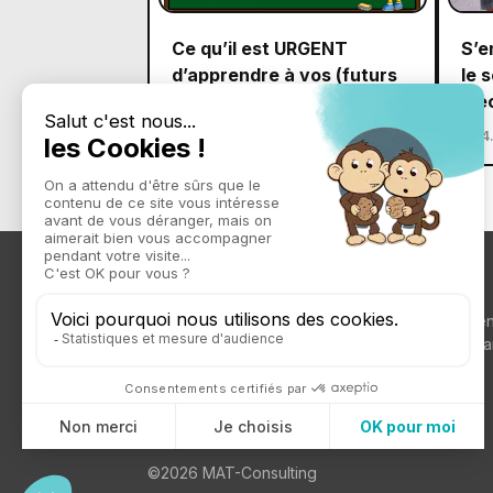
Ce qu’il est URGENT
S’e
d’apprendre à vos (futurs
le 
?) enfants
éle
4.82
394min
4
L’intégralité du site est e
parfaite pour vos comma
©2026 MAT-Consulting