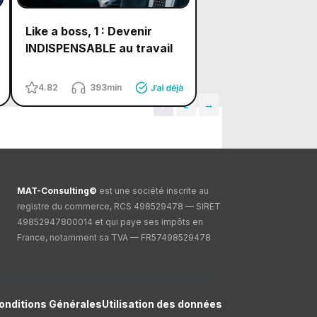
Like a boss, 1 : Devenir
INDISPENSABLE au travail
4.82
393min
1
2
→
MAT-Consulting©
est une société inscrite au
registre du commerce, RCS 498529478 — SIRET
49852947800014 et qui paye ses impôts en
France, notamment sa TVA — FR57498529478
onditions Générales
Utilisation des données