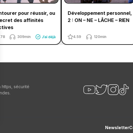
ntourer pour réussir, ou
Développement personnel,
secret des affinités
2 : ON – NE – LÂCHE – RIEN
ctives
.78
309min
4.59
120min
n https, sécurité
ndes.
Newsletter
C