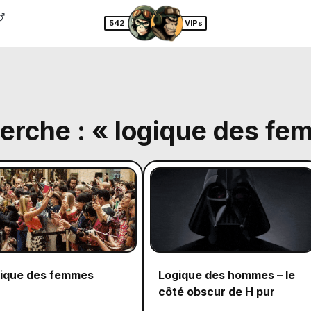
542
VIPs
herche : « logique des f
ique des femmes
Logique des hommes – le
côté obscur de H pur