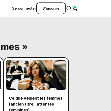
Se connecter
S'inscrire
emmes »
Ce que veulent les femmes
(ancien titre : attentes
féminines)