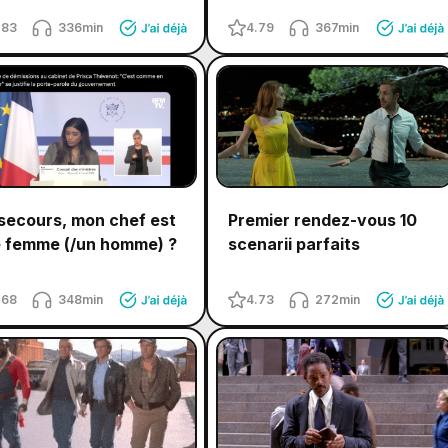
.83
336min
4.79
367min
secours, mon chef est
Premier rendez-vous 10
 femme (/un homme) ?
scenarii parfaits
.68
348min
4.73
272min