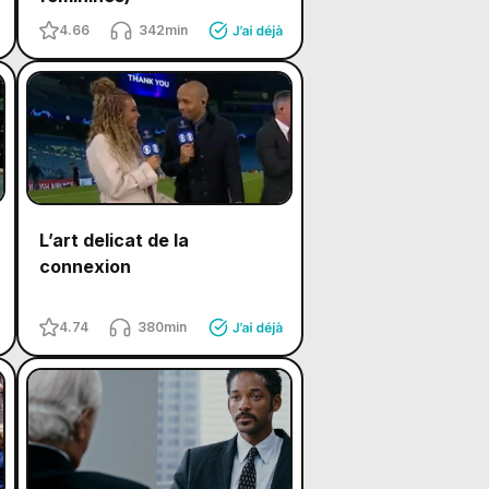
4.66
342min
L’art delicat de la
connexion
4.74
380min