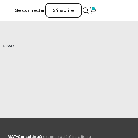
Se connecter
S'inscrire
e passe.
MAT-Consulting©
est une société inscrite au