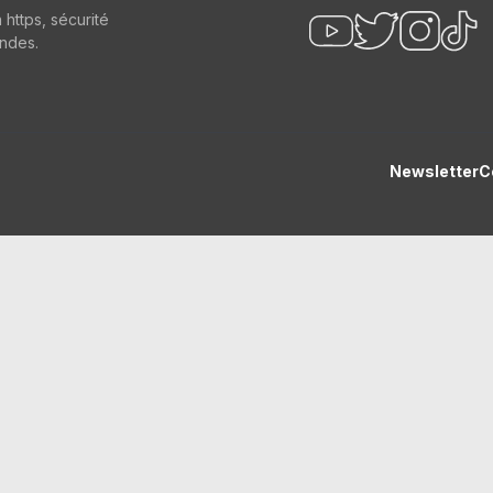
n https, sécurité
ndes.
Newsletter
C