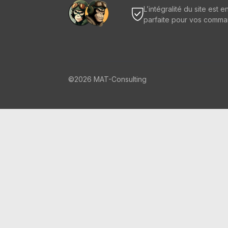
L’intégralité du site est e
parfaite pour vos comma
©2026 MAT-Consulting