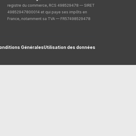
registre du commerce, RCS 498529478 — SIRET
49852947800014 et qui paye ses impôts en
France, notamment sa TVA — FR57498529478
onditions Générales
Utilisation des données